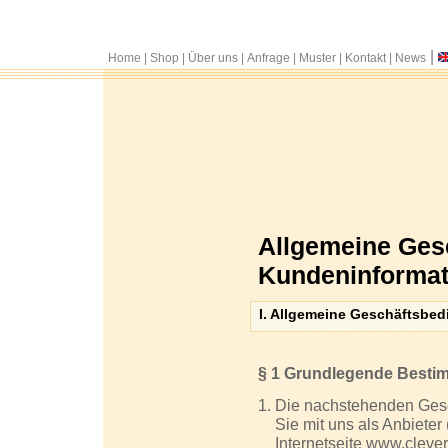
|
Home
|
Shop
|
Über uns
|
Anfrage
|
Muster
|
Kontakt
|
News
Allgemeine Ges
Kundeninformat
I. Allgemeine Geschäftsbe
§ 1 Grundlegende Best
Die nachstehenden Gesch
Sie mit uns als Anbiet
Internetseite www.cleve