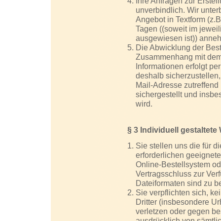
Ihre Anfragen zur Erstel
unverbindlich. Wir unter
Angebot in Textform (z.B
Tagen ((soweit im jewei
ausgewiesen ist)) anne
Die Abwicklung der Best
Zusammenhang mit dem V
Informationen erfolgt pe
deshalb sicherzustellen,
Mail-Adresse zutreffend 
sichergestellt und insbe
wird.
§ 3 Individuell gestaltet
Sie stellen uns die für 
erforderlichen geeignet
Online-Bestellsystem od
Vertragsschluss zur Ve
Dateiformaten sind zu b
Sie verpflichten sich, k
Dritter (insbesondere U
verletzen oder gegen be
ausdrücklich von sämtl