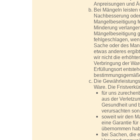
Anpreisungen und Äu
Bei Mängeln leisten
Nachbesserung oder 
Mangelbeseitigung fe
Minderung verlangen
Mängelbeseitigung gi
fehlgeschlagen, wenn
Sache oder des Man
etwas anderes ergib
wir nicht die erhöhte
Verbringung der War
Erfüllungsort entste
bestimmungsgemäßen
Die Gewährleistungsfr
Ware. Die Fristverkür
für uns zurechen
aus der Verletzu
Gesundheit und be
verursachten son
soweit wir den M
eine Garantie für
übernommen hab
bei Sachen, die 