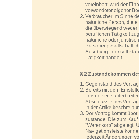
vereinbart, wird der Ei
verwendeter eigener Be
Verbraucher im Sinne d
natürliche Person, die 
die überwiegend weder i
beruflichen Tätigkeit z
natürliche oder juristis
Personengesellschaft, d
Ausübung ihrer selbstän
Tätigkeit handelt.
§ 2 Zustandekommen des
Gegenstand des Vertrage
Bereits mit dem Einstell
Internetseite unterbreit
Abschluss eines Vertra
in der Artikelbeschrei
Der Vertrag kommt über
zustande: Die zum Kauf
"Warenkorb" abgelegt. Ü
Navigationsleiste könne
jederzeit Änderungen v